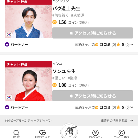
パクドウシ
パク道士
先生
#落ち着く
#恋愛運
150
コイン ( 30秒 )
アクセス時に知らせる
パートナー
直近3ヶ月の
口コミ
(0)
5
(0)
ソンユ
ソンユ
先生
#優しい
#復縁
100
コイン ( 30秒 )
アクセス時に知らせる
パートナー
直近3ヶ月の
口コミ
(0)
5
(0)
(株)ピープルベンチャーズジャパン
事業者の情報を見る
検索
お気に入り
ログイン
コイン購入