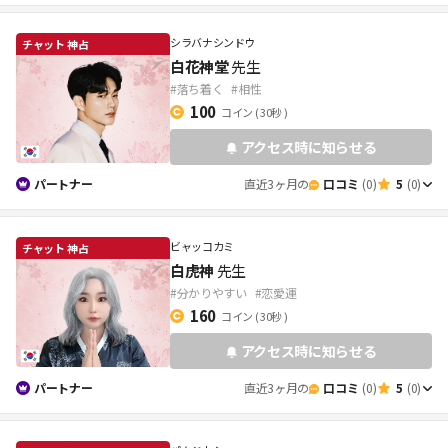
シラバナシンドウ
白花神堂
先生
#落ち着く
#相性
100
コイン ( 30秒 )
アクセス時に知らせる
パートナー
直近3ヶ月の
口コミ
(0)
5
(0)
ビャッコカミ
白虎神
先生
#分かりやすい
#恋愛運
160
コイン ( 30秒 )
アクセス時に知らせる
パートナー
直近3ヶ月の
口コミ
(0)
5
(0)