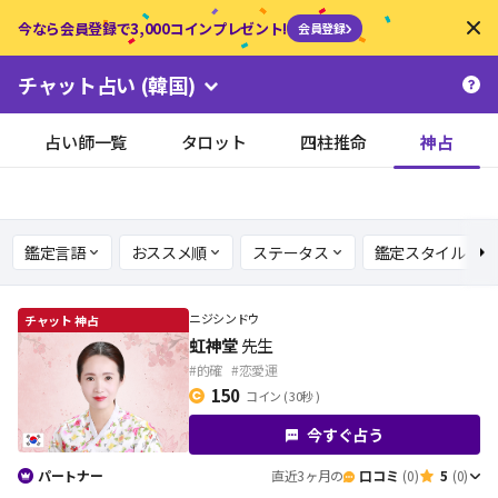
今なら会員登録で3,000コインプレゼント!
会員登録
チャット占い
(韓国)
占い師一覧
タロット
四柱推命
神占
鑑定言語
おススメ順
ステータス
鑑定スタイル
ニジシンドウ
虹神堂
先生
#的確
#恋愛運
150
コイン ( 30秒 )
今すぐ占う
パートナー
直近3ヶ月の
口コミ
(0)
5
(0)