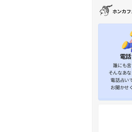
ホンカフ
Hong-
cafe-
logo
電話
誰にも言
そんなあな
電話占い
お聞かせ