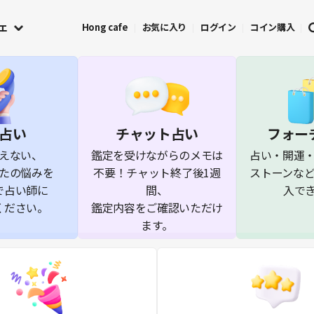
ェ
Hong cafe
お気に入り
ログイン
コイン購入
占い
チャット占い
フォー
えない、
鑑定を受けながらのメモは
占い・開運
たの悩みを
不要！
チャット終了後1週
ストーンな
で占い師に
間、
入で
ください。
鑑定内容をご確認いただけ
ます。