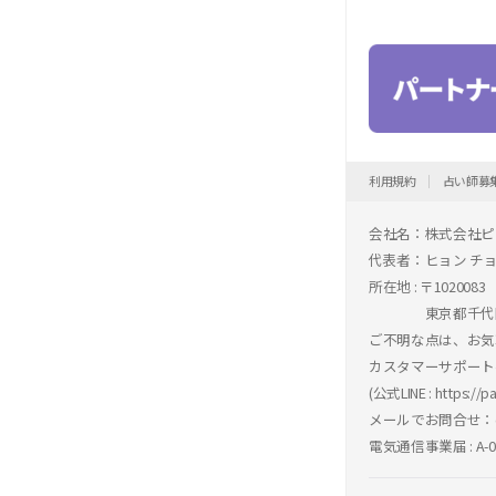
利用規約
占い師募
会社名：株式会社ピ
代表者：ヒョン チ
所在地 : 〒1020083
東京都千代田区
ご不明な点は、お気
カスタマーサポート
(公式LINE :
https://p
メールでお問合せ：cs
電気通信事業届 : A-05