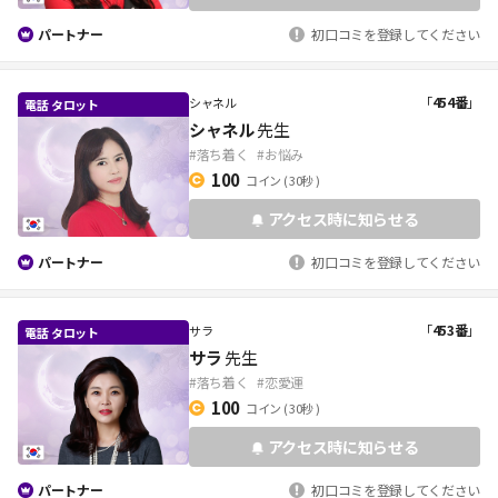
パートナー
初口コミを登録してください
「
454番
」
シャネル
シャネル
先生
#落ち着く
#お悩み
100
コイン
( 30秒 )
アクセス時に知らせる
パートナー
初口コミを登録してください
「
453番
」
サラ
サラ
先生
#落ち着く
#恋愛運
100
コイン
( 30秒 )
アクセス時に知らせる
パートナー
初口コミを登録してください