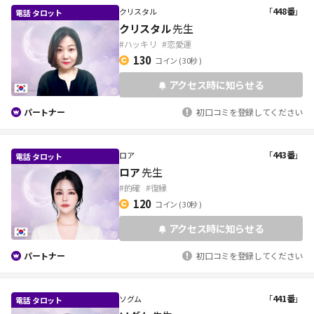
「
448番
」
クリスタル
クリスタル
先生
#ハッキリ
#恋愛運
130
コイン
( 30秒 )
アクセス時に知らせる
パートナー
初口コミを登録してください
「
443番
」
ロア
ロア
先生
#的確
#復縁
120
コイン
( 30秒 )
アクセス時に知らせる
パートナー
初口コミを登録してください
「
441番
」
ソグム