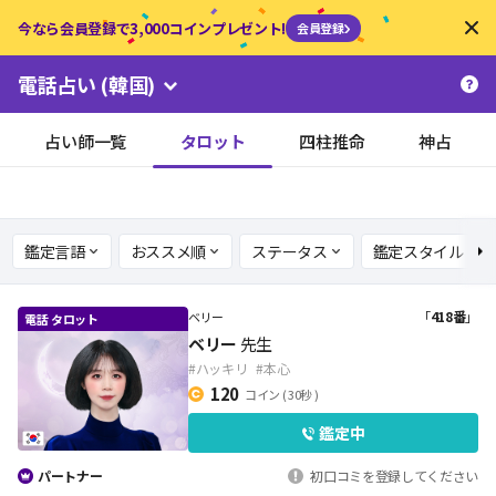
今なら会員登録で3,000コインプレゼント!
会員登録
電話占い
(韓国)
占い師一覧
タロット
四柱推命
神占
鑑定言語
おススメ順
ステータス
鑑定スタイル
「
418番
」
ベリー
ベリー
先生
#ハッキリ
#本心
120
コイン
( 30秒 )
鑑定中
パートナー
初口コミを登録してください