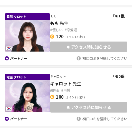
「
451番
」
モモ
もも
先生
#優しい
#恋愛運
120
コイン
( 30秒 )
アクセス時に知らせる
パートナー
初口コミを登録してください
「
450番
」
キャロット
キャロット
先生
#的確
#再婚
100
コイン
( 30秒 )
アクセス時に知らせる
パートナー
初口コミを登録してください