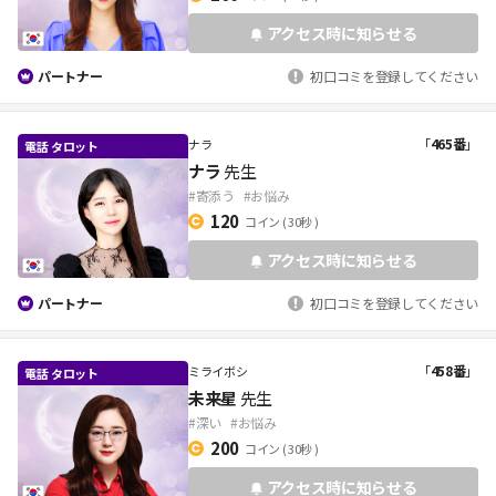
アクセス時に知らせる
パートナー
初口コミを登録してください
「
465番
」
ナラ
ナラ
先生
#寄添う
#お悩み
120
コイン
( 30秒 )
アクセス時に知らせる
パートナー
初口コミを登録してください
「
458番
」
ミライボシ
未来星
先生
#深い
#お悩み
200
コイン
( 30秒 )
アクセス時に知らせる