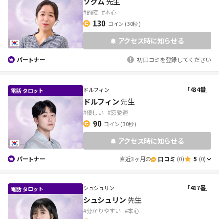
ソグム
先生
#的確
#本心
130
コイン
( 30秒 )
アクセス時に知らせる
パートナー
初口コミを登録してください
「
434番
」
ドルフィン
ドルフィン
先生
#優しい
#恋愛運
90
コイン
( 30秒 )
アクセス時に知らせる
パートナー
直近3ヶ月の
口コミ
(0)
5
(0)
「
417番
」
シュシュリン
シュシュリン
先生
#分かりやすい
#本心