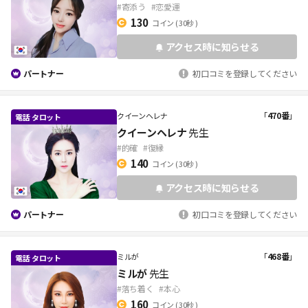
#寄添う
#恋愛運
130
コイン
( 30秒 )
アクセス時に知らせる
パートナー
初口コミを登録してください
「
470番
」
クイーンヘレナ
クイーンヘレナ
先生
#的確
#復縁
140
コイン
( 30秒 )
アクセス時に知らせる
パートナー
初口コミを登録してください
「
468番
」
ミルが
ミルが
先生
#落ち着く
#本心
160
コイン
( 30秒 )