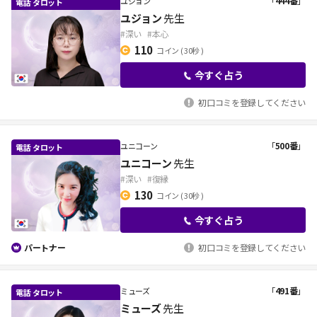
「
444番
」
ユジョン
ユジョン
先生
#深い
#本心
110
コイン
( 30秒 )
今すぐ占う
初口コミを登録してください
「
500番
」
ユニコーン
ユニコーン
先生
#深い
#復縁
130
コイン
( 30秒 )
今すぐ占う
パートナー
初口コミを登録してください
「
491番
」
ミューズ
ミューズ
先生