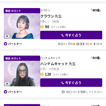
「
489番
」
クラウン
クラウン
先生
#優しい
#結婚
90
コイン
( 30秒 )
今すぐ占う
パートナー
直近3ヶ月の
口コミ
(0)
5
(0)
「
420番
」
ハンナムキャット
ハンナムキャット
先生
#深い
#恋愛運
120
コイン
( 30秒 )
今すぐ占う
パートナー
初口コミを登録してください