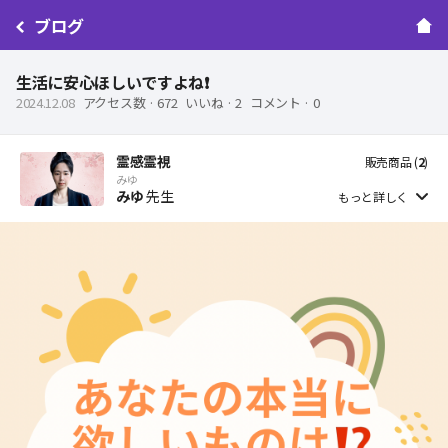
ブログ
生活に安心ほしいですよね❗️
2024.12.08
アクセス数 ·
672
いいね ·
2
コメント ·
0
霊感霊視
販売商品 (
2
)
みゆ
みゆ
先生
もっと詳しく