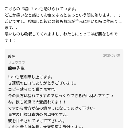
こちらのお塩にいつも助けられています。
どこか痛いなと感じてお塩をふるとあっという間に治ります、、す
ごいですし、喧嘩した彼との縁もお塩が手元に届いた時に仲直りし
ます、、
悪いものも吸収してくれますし、わたしにとっては必要なもので
す！！
2026.08.08
護符
リュウコウ
龍幸
先生
いつも感謝申し上げます。
２連続の口コミありがとうございます。
コピー貼らせて頂きますね。
今の貴方は疲れてますのでゆっくりできる所は休んで下さい
ね。彼も転職で大変疲れてます！
ですから貴方が彼の癒やしになってあげて下さい。
貴方の目標は貴方のお母様ですよ。
彼を甘えさせてあげて下さいね。
それと貴方は神様に大変恩恵を受けてます。