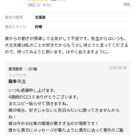
通報
(通話 10~30分)
鑑定の種類
恋愛運
鑑定スタイル
的確
彼からの動きが停滞してる気がして不安です。先生からはいつも、
大丈夫彼は私のことが好きだからもう少し待とうと言ってくださる
ので、待ってみようと思います。はやく会えますように。
2026.08.08
Ι
霊感霊視
283番
リュウコウ
龍幸
先生
いつも感謝申し上げます。
4連続の口コミありがとうございます。
またコピー貼らせて頂きますね。
彼の場合、好きじゃないと先日みたいに誘ってきませんから
ね！
彼は今のお仕事の環境が悪すぎるのが現実です！
彼から貴方にメッセージが着たように貴方に会って貴方のご飯