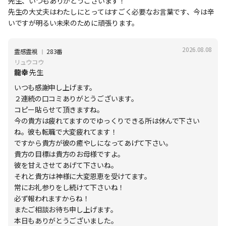
先生、いつもありがとうございます！
先生の大丈夫はわたしにとってはすごく必要なお言葉です、今は辛
いですが明るい未来のために頑張ります。
2026.08.08
Ι
霊感霊視
283番
リュウコウ
龍幸
先生
いつも感謝申し上げます。
２連続の口コミありがとうございます。
コピー貼らせて頂きますね。
今の貴方は疲れてますのでゆっくりできる所は休んで下さい
ね。彼も転職で大変疲れてます！
ですから貴方が彼の癒やしになってあげて下さい。
貴方の目標は貴方のお母様ですよ。
彼を甘えさせてあげて下さいね。
それと貴方は神様に大変恩恵を受けてます。
常にお礼参りをし続けて下さいね！
必ず報われますからね！
またご相談お待ち申し上げます。
本日もありがとうございました。