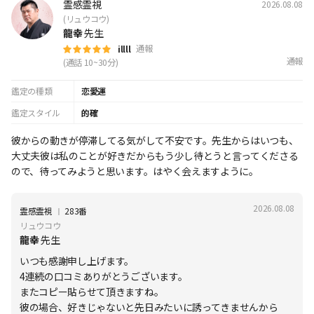
霊感霊視
2026.08.08
(リュウコウ)
龍幸
先生
通報
illll
通報
(通話 10~30分)
鑑定の種類
恋愛運
鑑定スタイル
的確
彼からの動きが停滞してる気がして不安です。先生からはいつも、
大丈夫彼は私のことが好きだからもう少し待とうと言ってくださる
ので、待ってみようと思います。はやく会えますように。
2026.08.08
Ι
霊感霊視
283番
リュウコウ
龍幸
先生
いつも感謝申し上げます。
4連続の口コミありがとうございます。
またコピー貼らせて頂きますね。
彼の場合、好きじゃないと先日みたいに誘ってきませんから