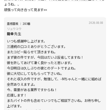
ょうね、、
頑張って向き合って見ます👀
2026.08.08
Ι
霊感霊視
283番
リュウコウ
龍幸
先生
いつも感謝申し上げます。
三連続の口コミありがとうございます。
またコピー貼らせて頂きますね。
まず彼の件ですが、今回はだいぶ反省してますね！
彼を許してあげて凄く良かったと思います。
今日明日は久しぶりの彼とのデートですよね。
彼に大切にしてなもらって下さいね。
それと収入の件ですが、勉強して、-Mちゃんと一緒にに組めば
全然ありえますよ。
今、需要がある業界ですからね！
応援します！
またバイトの件も含めていつでもご相談下さいね。お待ち申し
上げます。