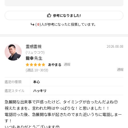
参考になりました!
(
0
)人が参考になったと投票しています。
霊感霊視
2026.08.08
(リュウコウ)
龍幸
先生
通報
あやまる
通報
(通話 10~30分)
鑑定の種類
本心
鑑定スタイル
ハッキリ
急展開な出来事で戸惑ったけど、タイミングが合ったんだよね🥺
視えたままを、言われた時はやっぱりな！と思いました！！
電話切った後、急展開な事が起きたのでまた近いうちに電話しまー
す！
いつもありがとうございます🥹