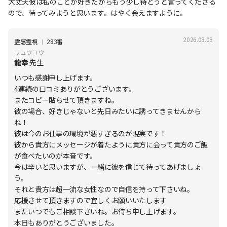
大丈夫彼は私のことが好きだからもう少し待とうと言ってくださる
ので、待ってみようと思います。はやく会えますように。
2026.08.08
Ι
霊感霊視
283番
リュウコウ
龍幸
先生
いつも感謝申し上げます。
4連続の口コミありがとうございます。
またコピー貼らせて頂きますね。
彼の場合、好きじゃないと先日みたいに誘ってきませんから
ね！
彼は今のお仕事の環境が悪すぎるのが現実です！
彼から貴方にメッセージが着たように貴方に会って貴方のご飯
が食べたいのが本音です。
今は辛いと思いますが、一緒に彼を信じて待ってあげましょ
う。
それと貴方は超一流な女性なので自信を持って下さいね。
応援させて頂きますので宜しくお願いいたします
またいつでもご相談下さいね。お待ち申し上げます。
本日もありがとうございました。