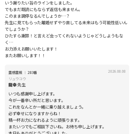
いう謝りたい旨のラインをしました。
でもまだ既読にもならず返信も来ません。
このまま調停なるんでしょうか…？
先生に見てもらった離婚せずやり直してる未来はもう可能性低いん
でしょうか？
ひたすら謝罪！と言えど会ってくれないようじゃどうしようもな
く…
お力添えお願いいたします！
またお願いします！！
2026.08.08
Ι
霊感霊視
283番
リュウコウ
龍幸
先生
いつも感謝申し上げます。
今が一番辛い所だと思います。
これをなんとか一緒に乗り越えましょう。
必ず幸せになりますからね！
精一杯お力になれるように頑張ります。
またいつでもご相談下さいね。お待ち申し上げます。
本日もありがとうございました。