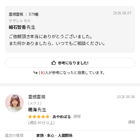
2026.08.07
Ι
霊感霊視
579番
サザレトモカ
細石智香
先生
ご依頼頂き本当にありがとうございました。
また何かありましたら、いつでもご相談ください。
参考になりました!
(
0
)人が参考になったと投票しています。
霊感霊視
2026.08.06
(メグミ)
穂海
先生
通報
あやめばる
通報
(通話 60分 以上)
鑑定の種類
家族
·
本心
·
人間関係