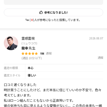
参考になりました!
(
0
)人が参考になったと投票しています。
霊感霊視
2026.08.07
(リュウコウ)
龍幸
先生
通報
YM
通報
(通話 10分 以下)
鑑定の種類
本心
鑑定スタイル
優しい
口コミ遅くなりました
時計買うことにしたけど、まだ本当に信じていいのか不安で、色々
考えてしまいます。
私はローン組んだこともないから正直怖いです。
彼の気持ちも目に見えるような愛情がないし、この先の未来も一緒