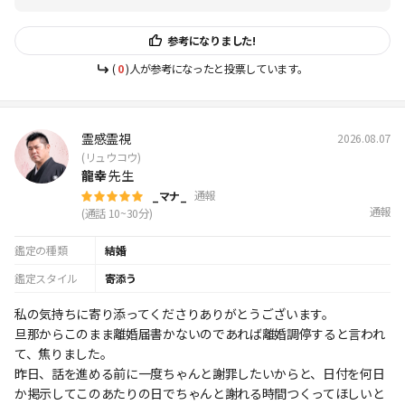
参考になりました!
(
0
)人が参考になったと投票しています。
霊感霊視
2026.08.07
(リュウコウ)
龍幸
先生
通報
_マナ_
通報
(通話 10~30分)
鑑定の種類
結婚
鑑定スタイル
寄添う
私の気持ちに寄り添ってくださりありがとうございます。
旦那からこのまま離婚届書かないのであれば離婚調停すると言われ
て、焦りました。
昨日、話を進める前に一度ちゃんと謝罪したいからと、日付を何日
か掲示してこのあたりの日でちゃんと謝れる時間つくってほしいと