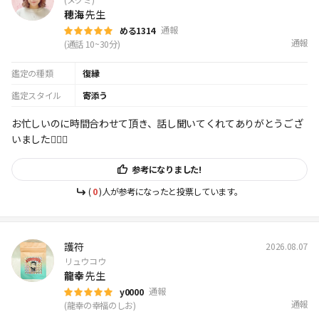
穂海
先生
通報
める1314
通報
(通話 10~30分)
鑑定の種類
復縁
鑑定スタイル
寄添う
お忙しいのに時間合わせて頂き、話し聞いてくれてありがとうござ
いました🙇🏻‍♀️
参考になりました!
(
0
)人が参考になったと投票しています。
護符
2026.08.07
リュウコウ
龍幸
先生
通報
y0000
通報
(龍幸の幸福のしお)