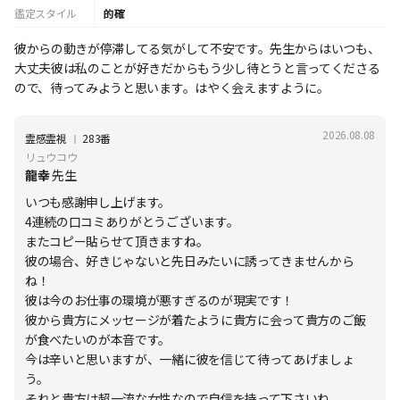
鑑定スタイル
的確
彼からの動きが停滞してる気がして不安です。先生からはいつも、
大丈夫彼は私のことが好きだからもう少し待とうと言ってくださる
ので、待ってみようと思います。はやく会えますように。
2026.08.08
Ι
霊感霊視
283番
リュウコウ
龍幸
先生
いつも感謝申し上げます。
4連続の口コミありがとうございます。
またコピー貼らせて頂きますね。
彼の場合、好きじゃないと先日みたいに誘ってきませんから
ね！
彼は今のお仕事の環境が悪すぎるのが現実です！
彼から貴方にメッセージが着たように貴方に会って貴方のご飯
が食べたいのが本音です。
今は辛いと思いますが、一緒に彼を信じて待ってあげましょ
う。
それと貴方は超一流な女性なので自信を持って下さいね。