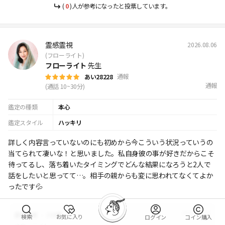
(
0
)人が参考になったと投票しています。
霊感霊視
2026.08.06
(フローライト)
フローライト
先生
通報
あい28228
通報
(通話 10~30分)
鑑定の種類
本心
鑑定スタイル
ハッキリ
詳しく内容言っていないのにも初めから今こういう状況っていうの
当てられて凄いな！と思いました。私自身彼の事が好きだからこそ
待ってるし、落ち着いたタイミングでどんな結果になろうと2人で
話をしたいと思ってて…。相手の親からも変に思われてなくてよか
ったです💦
2026.08.08
Ι
霊感霊視
230番
検索
お気に入り
ログイン
コイン購入