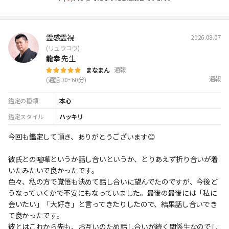
霊感霊視
2026.08.07
(リュウコウ)
龍幸
先生
通報
まなまん
通報
(通話 30~60分)
鑑定の種類
本心
鑑定スタイル
ハッキリ
今回も鑑定して頂き、ありがとうございます😊
彼氏との喧嘩というか話し合いというか、とりあえず折り合いが着
いたみたいで良かったです。
色々、私の方で覚悟も決めて話し合いに望んでたのですが、今後ど
うなっていくかで不安にもなっていました。最後の最後には「私に
会いたい」「大好き」と言ってきたりしたので、結果話し合いでき
て良かったです。
彼とはこれから先も、お互いのため話し合いが続く関係生なのでし