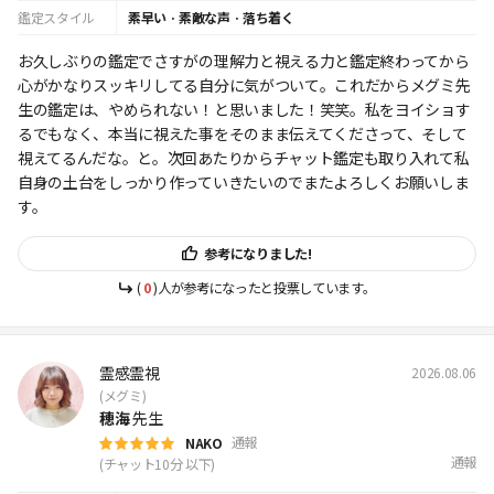
鑑定スタイル
素早い
·
素敵な声
·
落ち着く
お久しぶりの鑑定でさすがの理解力と視える力と鑑定終わってから
心がかなりスッキリしてる自分に気がついて。これだからメグミ先
生の鑑定は、やめられない！と思いました！笑笑。私をヨイショす
るでもなく、本当に視えた事をそのまま伝えてくださって、そして
視えてるんだな。と。次回あたりからチャット鑑定も取り入れて私
自身の土台をしっかり作っていきたいのでまたよろしくお願いしま
す。
参考になりました!
(
0
)人が参考になったと投票しています。
霊感霊視
2026.08.06
(メグミ)
穂海
先生
通報
NAKO
通報
(チャット10分 以下)