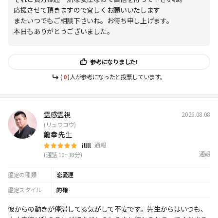
応援させて頂きますので宜しくお願いいたします
またいつでもご相談下さいね。お待ち申し上げます。
本日もありがとうございました。
参考になりました!
(
0
)人が参考になったと投票しています。
霊感霊視
2026.08.08
(リュウコウ)
龍幸
先生
通報
illll
通報
(通話 10~30分)
鑑定の種類
恋愛運
鑑定スタイル
的確
彼からの動きが停滞してる気がして不安です。先生からはいつも、