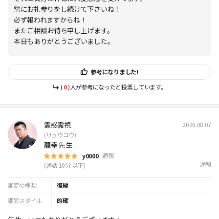
常にお礼参りをし続けて下さいね！
必ず報われますからね！
またご相談お待ち申し上げます。
本日もありがとうございました。
参考になりました!
(
0
)人が参考になったと投票しています。
霊感霊視
2026.08.07
(リュウコウ)
龍幸
先生
通報
y0000
通報
(通話 10分 以下)
鑑定の種類
復縁
鑑定スタイル
的確