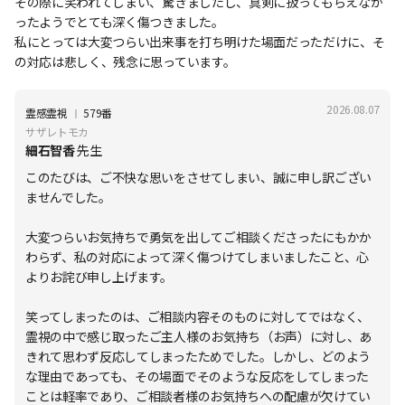
その際に笑われてしまい、驚きましたし、真剣に扱ってもらえなか
ったようでとても深く傷つきました。
私にとっては大変つらい出来事を打ち明けた場面だっただけに、そ
の対応は悲しく、残念に思っています。
2026.08.07
Ι
霊感霊視
579番
サザレトモカ
細石智香
先生
このたびは、ご不快な思いをさせてしまい、誠に申し訳ござい
ませんでした。
大変つらいお気持ちで勇気を出してご相談くださったにもかか
わらず、私の対応によって深く傷つけてしまいましたこと、心
よりお詫び申し上げます。
笑ってしまったのは、ご相談内容そのものに対してではなく、
霊視の中で感じ取ったご主人様のお気持ち（お声）に対し、あ
きれて思わず反応してしまったためでした。しかし、どのよう
な理由であっても、その場面でそのような反応をしてしまった
ことは軽率であり、ご相談者様のお気持ちへの配慮が欠けてい