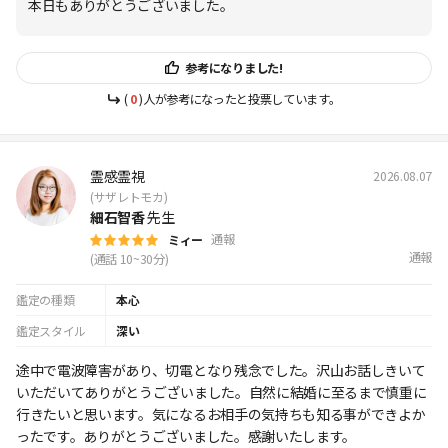
本日もありがとうございました。
参考になりました!
(
0
)人が参考になったと投票しています。
霊感霊視
2026.08.07
(サザレトモカ)
細石智香
先生
通報
ミィー
通報
(通話 10~30分)
鑑定の種類
本心
鑑定スタイル
深い
途中で電波障害があり、切電となり残念でした。沢山お話しきいて
いただいてありがとうございました。自然に結婚に至るまで慎重に
行きたいと思います。気になるお相手の気持ちも知る事ができよか
ったです。ありがとうございました。感謝いたします。