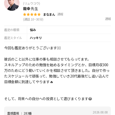
(リュウコウ)
龍幸
先生
通報
まなまん
通報
(通話 10~30分)
鑑定の種類
悩み
鑑定スタイル
ハッキリ
今回も鑑定ありがとうございます🙇‍♀️
彼氏のこと以外に仕事の事も相談させてもらってます。
スキルアップのための勉強を始めるタイミングとか、目標月収300
万のためにどう動いていくかを相談させて頂きました。自分で作っ
たスケジュールで頑張って、勉強していき20代最後だし追い込んで
目標金額に到達してやります🔥
そして、将来への自分への投資として遊びまくります😂
2026.08.08
Ι
霊感霊視
283番