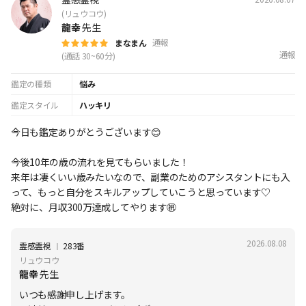
(リュウコウ)
龍幸
先生
通報
まなまん
通報
(通話 30~60分)
鑑定の種類
悩み
鑑定スタイル
ハッキリ
今日も鑑定ありがとうございます😊
今後10年の歳の流れを見てもらいました！
来年は凄くいい歳みたいなので、副業のためのアシスタントにも入
って、もっと自分をスキルアップしていこうと思っています♡
絶対に、月収300万達成してやります㊗️
2026.08.08
Ι
霊感霊視
283番
リュウコウ
龍幸
先生
いつも感謝申し上げます。