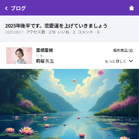
ブログ
2025年後半です。恋愛運を上げていきましょう
2025.08.17
アクセス数 ·
278
いいね ·
2
コメント ·
0
霊感霊視
販売商品 (
1
)
リオ
莉桜
先生
もっと詳しく