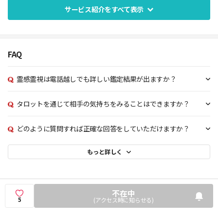
自然と話したくなる空気の中で、一緒に答えを見つけてい
サービス紹介をすべて表示
きましょう。
どうぞ安心してお話しください
。
FAQ
霊感霊視は電話越しでも詳しい鑑定結果が出ますか？
タロットを通じて相手の気持ちをみることはできますか？
どのように質問すれば正確な回答をしていただけますか？
もっと詳しく
不在中
5
(アクセス時に知らせる)