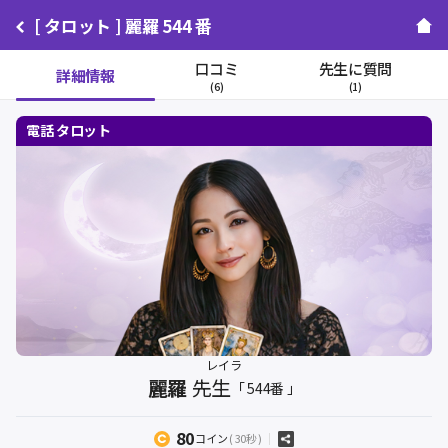
[ タロット ] 麗羅 544 番
口コミ
先生に質問
詳細情報
(6)
(1)
レイラ
麗羅
先生
「 544番 」
80
コイン
( 30秒 )