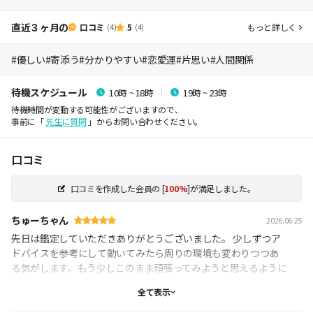
直近３ヶ月の
口コミ
5
もっと詳しく
(4)
(4)
#優しい
#寄添う
#分かりやすい
#恋愛運
#片思い
#人間関係
待機スケジュール
10時 ~ 18時
19時 ~ 23時
待機時間が変動する可能性がございますので、
事前に「
先生に質問
」からお問い合わせください。
口コミ
口コミを作成した会員の
[
100%
]が満足しました。
ちゅーちゃん
2026.06.25
先日は鑑定していただきありがとうございました。 少しずつア
ドバイスを参考にして動いてみたら周りの環境も変わりつつあ
る気がします。もう少しこのまま頑張ってみようと思えるように
なりました。ありがとうございました。
全て表示