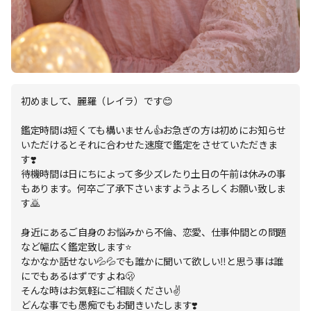
初めまして、麗羅（レイラ）です😊
鑑定時間は短くても構いません👍お急ぎの方は初めにお知らせ
いただけるとそれに合わせた速度で鑑定をさせていただきま
す❣️
待機時間は日にちによって多少ズレたり土日の午前は休みの事
もあります。何卒ご了承下さいますようよろしくお願い致しま
す🙇
身近にあるご自身のお悩みから不倫、恋愛、仕事仲間との問題
など幅広く鑑定致します⭐️
なかなか話せない💦💦でも誰かに聞いて欲しい‼️と思う事は誰
にでもあるはずですよね🫢
そんな時はお気軽にご相談ください✌️
どんな事でも愚痴でもお聞きいたします❣️