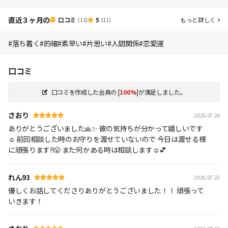
直近３ヶ月の
口コミ
5
もっと詳しく
(11)
(11)
#落ち着く
#的確
#素早い
#片思い
#人間関係
#恋愛運
口コミ
口コミを作成した会員の
[
100%
]が満足しました。
さおり
2026.07.26
ありがとうございました🙏✨ 彼の気持ちが分かって嬉しいです
☺️ 前回相談した時のお守りを渡せていないので 今日は渡せる様
に頑張ります!!😤 また何かある時は相談します☺️💕
れん93
2026.07.23
優しくお話してくださりありがとうございました！！ 頑張って
いきます！