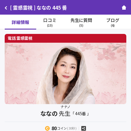
[ 霊感霊視 ] ななの 445 番
口コミ
先生に質問
ブログ
詳細情報
(13)
(5)
(6)
ナナノ
ななの
先生
「 445番 」
80
コイン
( 30秒 )