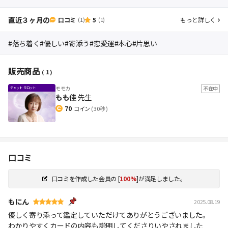
直近３ヶ月の
口コミ
5
もっと詳しく
(1)
(1)
#落ち着く
#優しい
#寄添う
#恋愛運
#本心
#片思い
販売商品
( 1 )
モモカ
不在中
もも佳
先生
70
コイン
( 30秒 )
口コミ
口コミを作成した会員の
[
100%
]が満足しました。
もにん
2025.08.19
優しく寄り添って鑑定していただけてありがとうございました。
わかりやすくカードの内容も説明してくださりいやされました