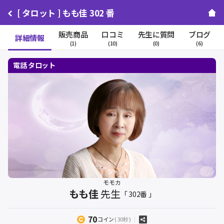
[ タロット ] もも佳 302 番
販売商品
口コミ
先生に質問
ブログ
詳細情報
(1)
(10)
(0)
(6)
モモカ
もも佳
先生
「 302番 」
70
コイン
( 30秒 )