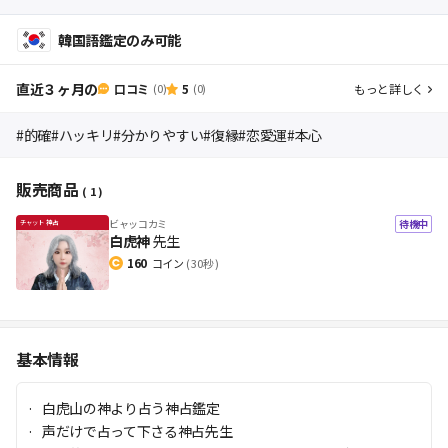
韓国語鑑定のみ可能
直近３ヶ月の
口コミ
5
もっと詳しく
(0)
(0)
#的確
#ハッキリ
#分かりやすい
#復縁
#恋愛運
#本心
販売商品
( 1 )
ビャッコカミ
待機中
白虎神
先生
160
コイン
( 30秒 )
基本情報
白虎山の神より占う神占鑑定
声だけで占って下さる神占先生