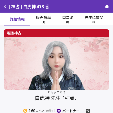
[ 神占 ] 白虎神 473 番
販売商品
口コミ
先生に質問
詳細情報
(1)
(0)
(0)
ビャッコカミ
白虎神
先生
「 473番 」
160
パートナー
コイン
( 30秒 )