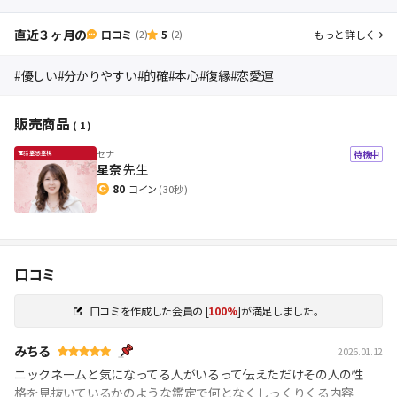
直近３ヶ月の
口コミ
5
もっと詳しく
(2)
(2)
#優しい
#分かりやすい
#的確
#本心
#復縁
#恋愛運
販売商品
( 1 )
セナ
待機中
星奈
先生
80
コイン
( 30秒 )
口コミ
口コミを作成した会員の
[
100%
]が満足しました。
みちる
2026.01.12
ニックネームと気になってる人がいるって伝えただけその人の性
格を見抜いているかのような鑑定で何となくしっくりくる内容