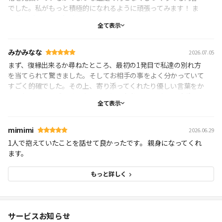
でした。私がもっと積極的になれるように頑張ってみます！ ま
た進展があったら相談します！
全て表示
みかみなな
2026.07.05
まず、復縁出来るか尋ねたところ、最初の1発目で私達の別れ方
を当てられて驚きました。そしてお相手の事をよく分かっていて
すごく的確でした。その上、寄り添ってくれたり優しい言葉をか
けてもらってすごく励まされました。本当にありがとうございま
全て表示
した。とても素敵な先生です。出会えて良かったです。
mimimi
2026.06.29
1人で抱えていたことを話せて良かったです。 親身になってくれ
ます。
もっと詳しく
サービスお知らせ