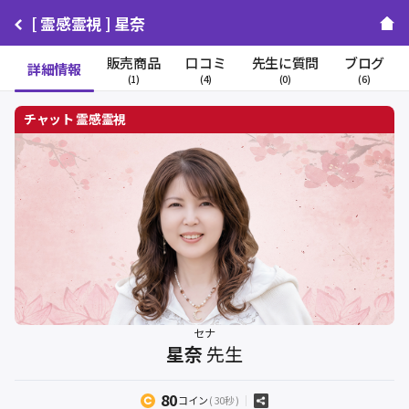
[ 霊感霊視 ] 星奈
販売商品
口コミ
先生に質問
ブログ
詳細情報
(1)
(4)
(0)
(6)
セナ
星奈
先生
80
コイン
( 30秒 )