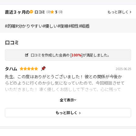
直近３ヶ月の
口コミ
5
もっと詳しく
(0)
(0)
#的確
#分かりやすい
#優しい
#復縁
#相性
#結婚
口コミ
口コミを作成した会員の
[
100%
]が満足しました。
タハム
2025.06.25
先生、この度はありがとうございました！ 彼との関係が今後か
らどのように行くのか少し気になっていたので、今回相談させて
いただきました！ 凄く優しくお話しして下さって、心に残って
いた不安がスッキリしました🥹 今後も彼とうまくいってほしい
全て表示
です🥹 また何かあったら相談させていただきます！ ありがとう
ございました💗
もっと詳しく