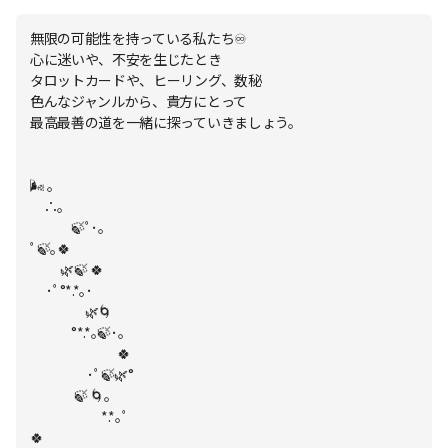
無限の可能性を持っている私たち♾
心に迷いや、不安を生じたとき
タロットカードや、ヒーリング、数秘
色んなジャンルから、貴方にとって
最高最善の道を一緒に探っていきましょう。
🌬 ｡
∴｡
🍃ﾟ･｡
ﾟ🍃｡🍀
🌿🍃 🍀
･ﾟ°*.*｡･
🌿🌀
°*.*｡🍃･｡
🍀
･ﾟ🍃🌿°
🍃 🌀｡
*.*｡ﾟ
🍀