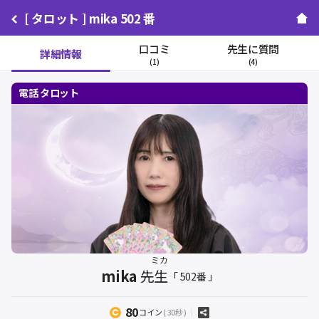
[ タロット ] mika 502 番
口コミ
先生に質問
詳細情報
(1)
(4)
ミカ
mika
先生
「 502番 」
80
コイン
( 30秒 )