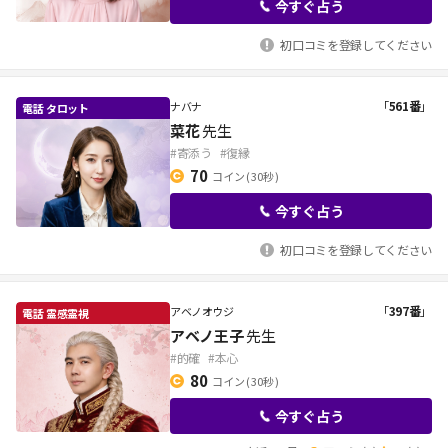
今すぐ占う
初口コミを登録してください
「
561番
」
ナバナ
菜花
先生
#寄添う
#復縁
70
コイン
( 30秒 )
今すぐ占う
初口コミを登録してください
「
397番
」
アベノオウジ
アベノ王子
先生
#的確
#本心
80
コイン
( 30秒 )
今すぐ占う