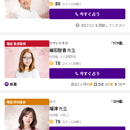
80
コイン
( 30秒 )
今すぐ占う
初口コミを登録してください
「
579番
」
サザレトモカ
細石智香
先生
#的確
#人間関係
70
コイン
( 30秒 )
今すぐ占う
新着
直近3ヶ月の
口コミ
(0)
5
(0)
「
104番
」
ルツ
瑠津
先生
#的確
#本心
70
コイン
( 30秒 )