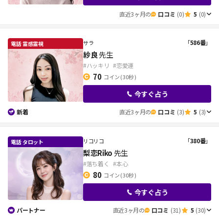
直近3ヶ月の
口コミ
(0)
5
(0)
「
586番
」
サラ
紗良
先生
#ハッキリ
#恋愛運
70
コイン
( 30秒 )
今すぐ占う
新着
直近3ヶ月の
口コミ
(3)
5
(3)
「
380番
」
リコリコ
梨恋Riko
先生
#落ち着く
#本心
80
コイン
( 30秒 )
今すぐ占う
パートナー
直近3ヶ月の
口コミ
(31)
5
(30)