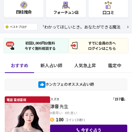
四柱推命
フォーチュン店
口コミ
〝わかってほしいとき〟あなたができる魔法
ベストブログ
初回3,000円分無料
すでに会員の方へ
今すぐ無料相談する
ログインはこちら
おすすめ
新人占い師
人気急上昇
鑑定中
ホンカフェのオススメ占い師
「
157番
」
スズネ
涼音
先生
#素早い
#片思い
100
コイン
( 30秒 )
今すぐ占う