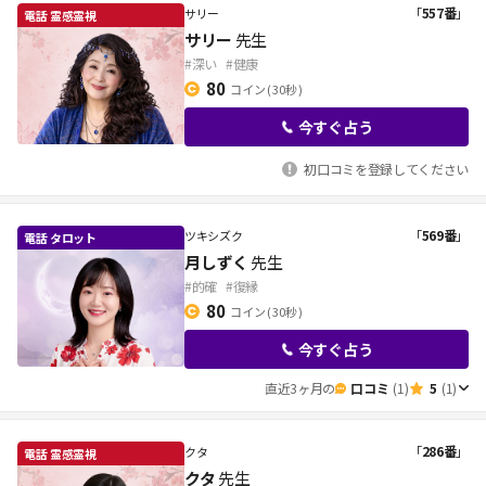
「
557番
」
サリー
サリー
先生
#深い
#健康
80
コイン
( 30秒 )
今すぐ占う
初口コミを登録してください
「
569番
」
ツキシズク
月しずく
先生
#的確
#復縁
80
コイン
( 30秒 )
今すぐ占う
直近3ヶ月の
口コミ
(1)
5
(1)
「
286番
」
クタ
クタ
先生