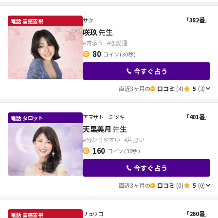
「
382番
」
サク
咲玖
先生
#寄添う
#恋愛運
80
コイン
( 30秒 )
今すぐ占う
直近3ヶ月の
口コミ
(4)
5
(3)
「
401番
」
アマサト ミツキ
天里美月
先生
#分かりやすい
#片思い
160
コイン
( 30秒 )
今すぐ占う
直近3ヶ月の
口コミ
(0)
5
(0)
「
260番
」
リュウコ