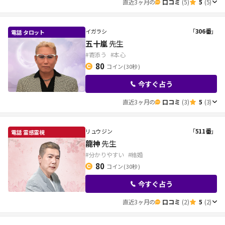
直近3ヶ月の
口コミ
(5)
5
(5)
「
306番
」
イガラシ
五十嵐
先生
#寄添う
#本心
80
コイン
( 30秒 )
今すぐ占う
直近3ヶ月の
口コミ
(3)
5
(3)
「
511番
」
リュウジン
龍神
先生
#分かりやすい
#結婚
80
コイン
( 30秒 )
今すぐ占う
直近3ヶ月の
口コミ
(2)
5
(2)