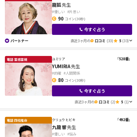
龍狐
先生
#優しい
#片思い
90
コイン
( 30秒 )
今すぐ占う
パートナー
直近3ヶ月の
口コミ
(33)
5
(33)
「
528番
」
ユミリア
YUMIRIA
先生
#的確
#人間関係
80
コイン
( 30秒 )
今すぐ占う
直近3ヶ月の
口コミ
(2)
5
(1)
「
492番
」
クリュウ ヒビキ
九龍 響
先生
#優しい
#悩み